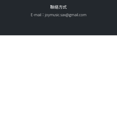
聯絡方式
E-mail：joymusic.sax@gmail.com