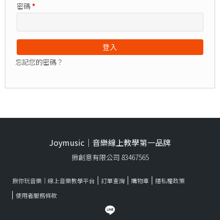
密碼
*
登入
忘記您的密碼？
Joymusic｜音樂線上教學第一品牌
揪創意有限公司 83467565
揪你玩音樂｜線上音樂教學平台
訂單查詢
購物車
隱私權政策
使用者服務條款