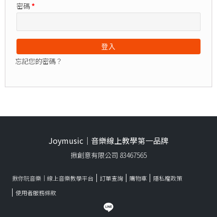
密碼
*
登入
忘記您的密碼？
Joymusic｜音樂線上教學第一品牌
揪創意有限公司 83467565
揪你玩音樂｜線上音樂教學平台
訂單查詢
購物車
隱私權政策
使用者服務條款