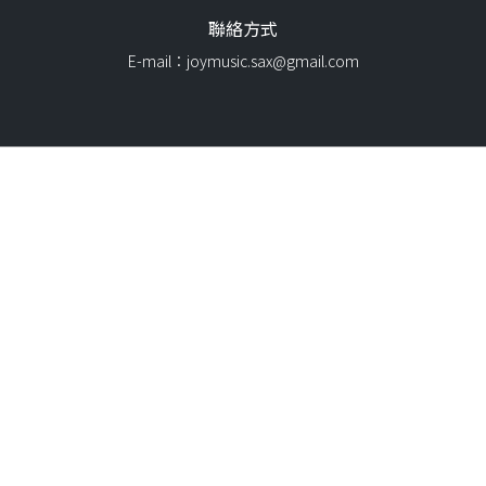
聯絡方式
E-mail：joymusic.sax@gmail.com