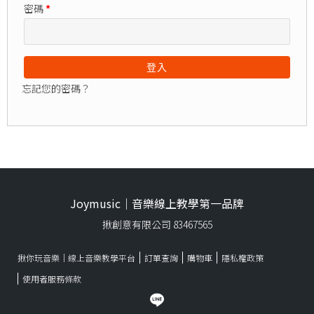
密碼
*
登入
忘記您的密碼？
Joymusic｜音樂線上教學第一品牌
揪創意有限公司 83467565
揪你玩音樂｜線上音樂教學平台
訂單查詢
購物車
隱私權政策
使用者服務條款