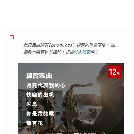
此頁面為購買
課程的學員限定，
如
{products}
果你有購買這堂課程，記得
登入帳號
唷！