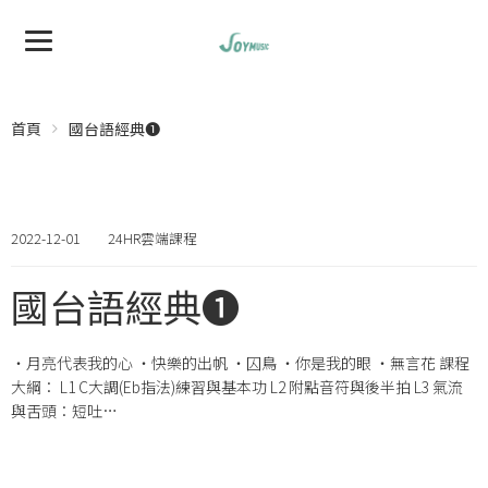
首頁
國台語經典❶
2022-12-01
24HR雲端課程
國台語經典❶
・月亮代表我的心 ・快樂的出帆 ・囚鳥 ・你是我的眼 ・無言花 課程
大綱： L1 C大調(Eb指法)練習與基本功 L2 附點音符與後半拍 L3 氣流
與舌頭：短吐…