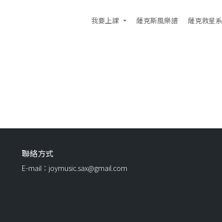
我要上課
薩克斯風樂譜
薩克救星
聯絡方式
E-mail：joymusic.sax@gmail.com