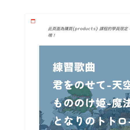
此頁面為購買
課程的學員限定
{products}
唷！