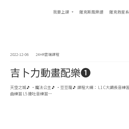
我要上課
薩克斯風樂譜
薩克救星
2022-12-06
24HR雲端課程
吉卜力動畫配樂➊
天空之城🎵 ・魔法公主🎵 ・豆豆龍🎵 課程大綱： L1 C大調長音練習
曲練習 L5 連吐音練習…