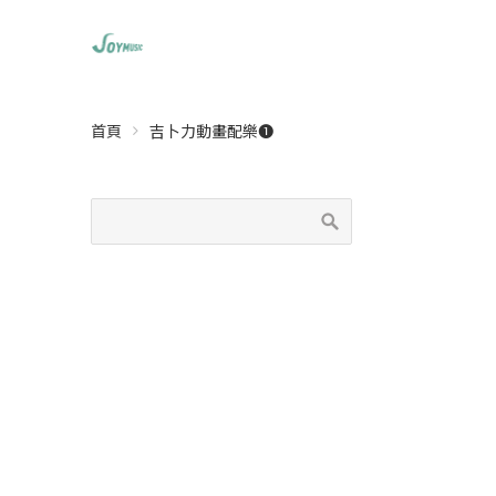
首頁
吉卜力動畫配樂➊