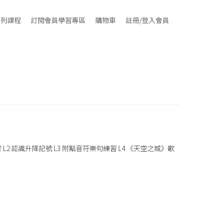
系列課程
訂閱會員學習專區
購物車
註冊/登入會員
 L2 認識升降記號 L3 附點音符樂句練習 L4 《天空之城》歌