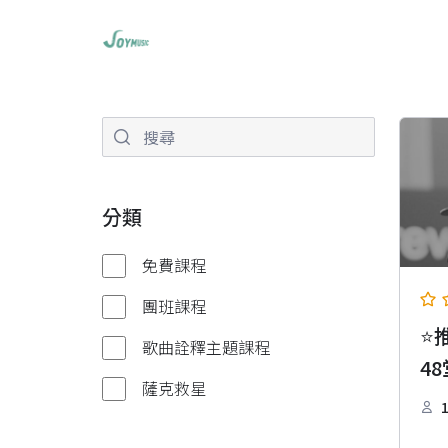
分類
免費課程
團班課程
⭐
歌曲詮釋主題課程
48
薩克救星