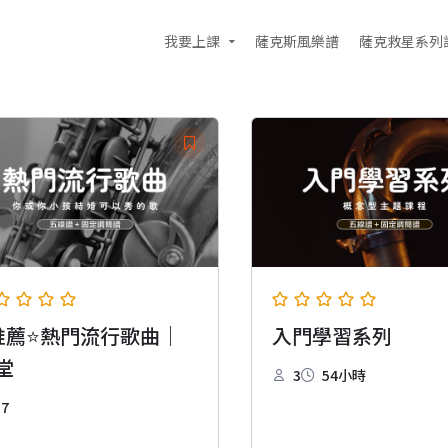
我要上課
薩克斯風樂譜
薩克救星系列
推薦⭐熱門流行歌曲｜
入門學習系列
堂
3
54小時
17