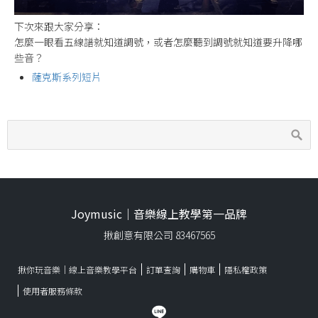
下次來跟大家分享：
怎麼一眼看五線譜就知道調號，或者怎麼聽到調號就知道要升降哪
些音？
薩克斯系列短片
Joymusic｜音樂線上教學第一品牌
揪創意有限公司 83467565
揪你玩音樂｜線上音樂教學平台
訂單查詢
購物車
隱私權政策
使用者服務條款