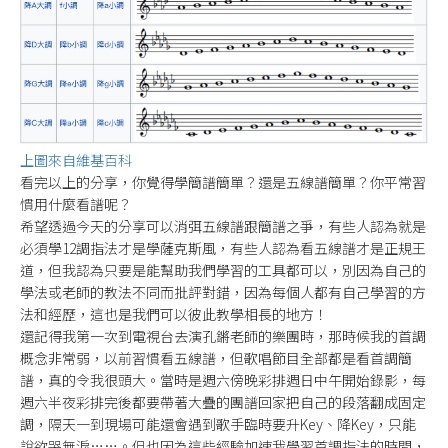
上圖來自維基百科
看完以上的分享，你覺得學簡譜簡單？還是五線譜簡單？你平常習
慣用什麼看譜呢？
希望透過今天的分享可以消弭五線譜跟簡譜之爭，有些人認為就是
必須學12調指法才是學薩克斯風，有些人認為看五線譜才是正規王
道，但我認為只要是能幫助我們學習的工具都可以，別因為自己的
學法或老師的教法不同而批評對錯，因為每個人都有自己學習的方
法和經歷，這也是我們可以彼此教學相長的地方！
還記得我第一次到電視台去演孔鏘老師的樂團時，那時候我的首調
概念非常弱，以前習慣看五線譜，但歌唱節目全部都是看首調簡
譜，真的令我很頭大。當時是週六傍晚彩排週日中午開始錄影，每
週六半夜彩排完後都要帶著大疊的團譜回家把自己的段落翻成固定
調，隔天一到現場可能還會遇到歌手臨時要升Key、降Key，只能
說欲哭無淚……。但也因為這些經驗加速我學習首調指法的時間，