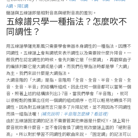
A調
、
降E調
簡譜與五線譜即是相對音高與絕對音高的差別。
五線譜只學一種指法？怎麼吹不
同調性？
用五線譜學薩克斯風只需要學會樂器本身調性的一種指法，因應不
同調性，五線譜上會有調號來表示調性以及需要按什麼升降音。一
般我們在認定調性的時候，會先判斷它是「什麼調」，再觀察曲子
的編排判斷它是大調或是小調，而我們在學指法時都是學「大調」
為主，我們來談什麼是大調指法。
大調音階的「大調」是指，音階用「全音、全音、半音、全音、全
音、全音、半音」的結構所組成，因此任何一個音都可以當第一個
音，照著上述的結構排列出1-7音，當我們學會「半音階」，就可
以很輕鬆的推算出任何一個調的組成順序，也可以輕易地轉換不同
調性，因為對五線譜而言只是多了升降記號，並不用因為不同調性
而換一組指法喔！
(補充說明：半音階怎麼練？看這裡)
由於五線譜固定調的記法不需要管其他樂器是什麼KEY，譜上寫什
麼音就吹奏什麼音，並不會因會換了調性就改變譜上面的「絕對音
高」。所以對於學習不同調性的歌曲來說，「固定調」的記法可以