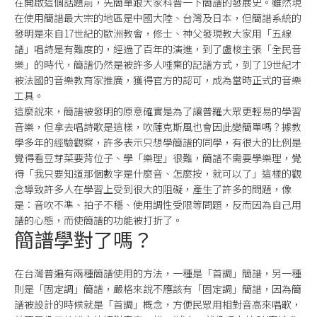
在開啟這個話題前，先簡單跟大家科普一下簡譜的發展史。雖然現
在使用簡譜最大宗的地區是中國大陸、台灣及日本，但簡譜系統的
發明是來自17世紀的歐洲教會，修士、神父發現教大家用「五線
譜」唱詩是有難度的，經過了百年的演進，到了盧梭主張「全民音
樂」的時代，簡譜仍然是被許多人唾棄的記譜方式，到了19世紀才
被法國的音樂教育家推廣，獲得官方的認可，成為當時正式的音樂
工具。
這麼說來，簡譜被發明的原意確實是為了讓普羅大眾更輕易的學習
音樂，但拿去唱詩歌是這樣，吹薩克斯風也會因此變簡單嗎？據教
學多年的經驗觀察，許多表示只想學簡譜的同學，有很大的比例是
覺得看豆芽菜要背位子、學「樂理」很難，簡譜不需要學樂理，覺
得「我只要知道那個數字是什麼音、怎麼按，就可以了」這樣的觀
念導致許多人在學習上受到很大的阻礙，產生了許多的問題，像
是：音吹不準、拍子不穩、使用調性受限等問題，反而因為自己用
譜的心態，而使簡譜的功能被打折了。
簡譜學對了嗎？
在台灣普遍有兩種簡譜使用的方法，一種是「首調」簡譜，另一種
則是「固定調」簡譜，嚴格來說不應該有「固定調」簡譜，因為簡
譜被設計的時候就是「首調」概念，方便民眾用相對音高來唱歌，