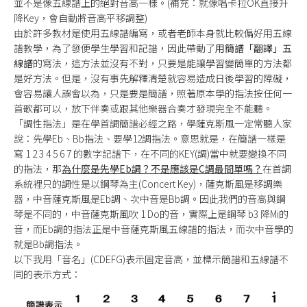
並不是像五線譜上的絕對音高一樣。(補充：就像唱卡拉OK直接升
降Key，會自動將音高平移調整)
由於許多教材是使用五線譜編寫，或者老師本身就比較偏好用五線
譜教學，為了發便學生學習和記譜，因此帶動了
用簡譜「翻譯」五
線譜
的寫法，這方法並沒有不對，只要是能讓學習變簡單的方法都
是好方法。但是，沒有事先解釋清楚就容易造成日後學習的障礙，
會容易讓人誤會以為，只是要是簡譜，照著原本學的指法按任何一
首歌都可以，放下伴奏或跟其他樂器合奏才發現完全不能聽。
「調性指法」是在學首調簡譜必經之路，學薩克斯風一定常聽人家
說：先學Eb、Bb指法、要學12調指法。意思就是，在簡譜一樣是
寫 1 2 3 4 5 6 7 的數字記譜下，在不同的KEY(調)當中就要變換不同
的指法，那
為什麼是先學Eb調？不是應該是C調最間單嗎？
在首調
系統裡只的調性是以鋼琴為主(Concert Key)，薩克斯風是移調樂
器，中音薩克斯風是Eb調、次中音是Bb調。因此我們的音高與鋼
琴是不同的，中音薩克斯風吹 1 Do的音，實際上是鋼琴 b3 降Mi的
音，而Eb調的指法正是中音薩克斯風五線譜的指法，而次中音學的
就是Bb調指法。
以下我用「音名」(CDEFG)表示固定音高，並標示簡譜和五線譜不
同的表示方式：