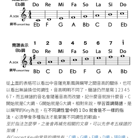
從上面的表格可以看出中音薩克斯風與鋼琴之間音高的關係，也可
以看出無論換任何調性，音高明明不同了，簡譜仍然是寫 1 2 3 4 5
6 7，而五線譜的音名會隨著音高而改變，記什麼音就按什麼音，C
開始就是C大調、G開始就是G大調。相對來說，學習
首調簡譜
，是
以鋼琴的Key為主，在
不同調性當中的 1 Do 就會是不一樣的指
法
，必須學會多種指法才能掌握不同調性的歌曲。
至於指法怎麼學，之後會再補充相關的文章，可以先參考五線譜的
架構！
在Concert Key中常見的調性有：
C調
、
G調
、
F調
、
D調
、
降B調
、