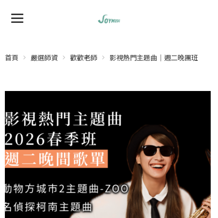
首頁
嚴選師資
歡歡老師
影視熱門主題曲｜週二晚團班