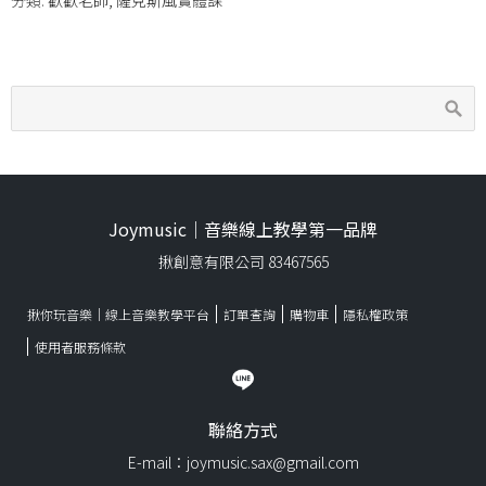
分類:
歡歡老師
,
薩克斯風實體課
Joymusic｜音樂線上教學第一品牌
揪創意有限公司 83467565
揪你玩音樂｜線上音樂教學平台
訂單查詢
購物車
隱私權政策
使用者服務條款
聯絡方式
E-mail：joymusic.sax@gmail.com