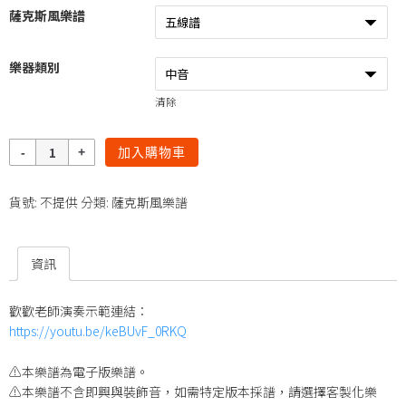
薩克斯風樂譜
樂器類別
清除
數
加入購物車
量
貨號:
不提供
分類:
薩克斯風樂譜
資訊
歡歡老師演奏示範連結：
https://youtu.be/keBUvF_0RKQ
⚠️本樂譜為電子版樂譜。
⚠️本樂譜不含即興與裝飾音，如需特定版本採譜，請選擇客製化樂