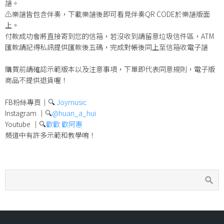
譜。
⚠️樂譜皆包含伴奏，下載樂譜後即可看見伴奏QR CODE於樂譜版面
上。
付款成功會將直接寄到您的信箱，若沒收到請留意垃圾信件區，ATM
匯款請記得私訊提供匯款後五碼，完成對帳後同上至信箱收電子譜
購買前請確認示範版本以及注意事項，下單即代表同意規則，電子版
商品不提供退貨喔！
FB粉絲專頁｜🔍
Joymusic
Instagram ｜🔍
@huan_a_hui
Youtube ｜🔍
歡歡 歡阿惠
頻道中有許多示範和教學唷！