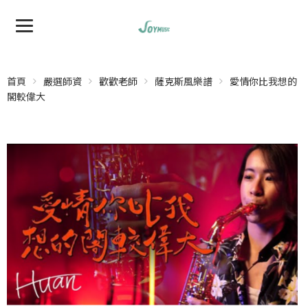
首頁
嚴選師資
歡歡老師
薩克斯風樂譜
愛情你比我想的
閣較偉大