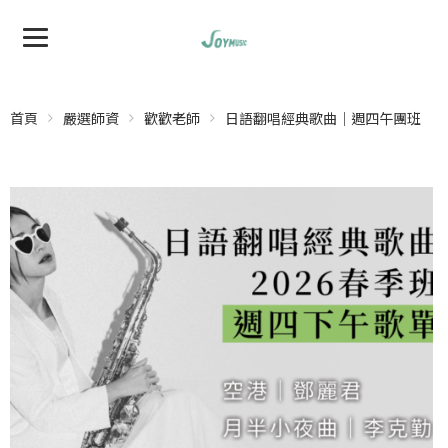
首頁
嚴選師資
歡歡老師
日語翻唱經典歌曲｜週四午團班