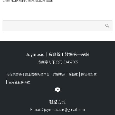
分類:
歡歡老師
,
薩克斯風實體課
Joymusic｜音樂線上教學第一品牌
揪創意有限公司 83467565
揪你玩音樂｜線上音樂教學平台
訂單查詢
購物車
隱私權政策
使用者服務條款
聯絡方式
E-mail：joymusic.sax@gmail.com