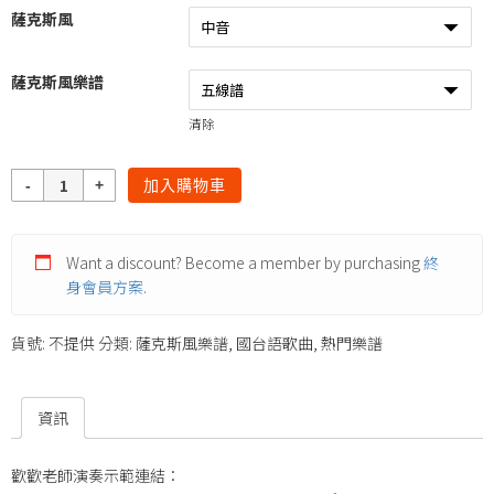
薩克斯風
薩克斯風樂譜
清除
數
加入購物車
量
Want a discount? Become a member by purchasing
終
身會員方案
.
貨號:
不提供
分類:
薩克斯風樂譜
,
國台語歌曲
,
熱門樂譜
資訊
歡歡老師演奏示範連結：