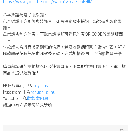
https://www.youtube.com/watch?v=xzieu5xKHfM
⚠️本樂譜為電子版樂譜。
⚠️本樂譜不含即興與裝飾音，如需特定版本採譜，請選擇客製化樂
譜。
⚠️樂譜皆包含伴奏，下載樂譜後即可看見伴奏QR CODE於樂譜版面
上。
付款成功會將直接寄到您的信箱，若沒收到請留意垃圾信件區，ATM
匯款請記得私訊提供匯款後五碼，完成對帳後同上至信箱收電子譜
購買前請確認示範版本以及注意事項，下單即代表同意規則，電子版
商品不提供退貨喔！
FB粉絲專頁｜🔍
Joymusic
Instagram ｜🔍
@huan_a_hui
Youtube ｜🔍
歡歡 歡阿惠
頻道中有許多示範和教學唷！