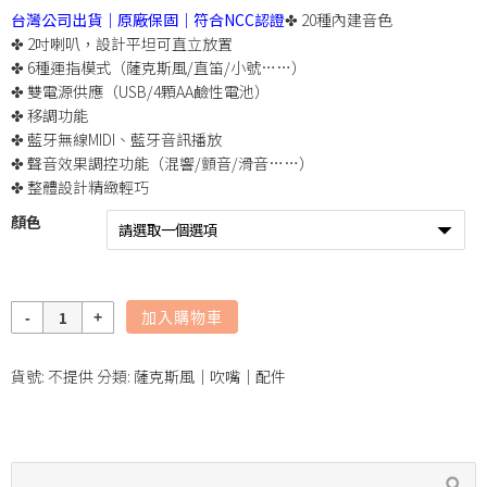
台灣公司出貨｜原廠保固｜符合NCC認證
✤ 20種內建音色
✤ 2吋喇叭，設計平坦可直立放置
✤ 6種運指模式（薩克斯風/直笛/小號……）
✤ 雙電源供應（USB/4顆AA鹼性電池）
✤ 移調功能
✤ 藍牙無線MIDI、藍牙音訊播放
✤ 聲音效果調控功能（混響/顫音/滑音……）
✤ 整體設計精緻輕巧
顏色
數
加入購物車
量
貨號:
不提供
分類:
薩克斯風｜吹嘴｜配件