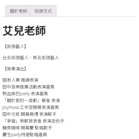
關於老師
授課方式
艾兒老師
【街頭藝人】
台北街頭藝人、新北街頭藝人
【商業演出】
國泰人壽 邀請表演
田中音樂推廣活動表演嘉賓
熱血森巴party 表演嘉賓
「關於愛的一首歌」餐會 表演
joymusic工作室開幕表演嘉賓
田中文旅 開幕典禮 表演歌手
「爭寵」新歌發表會 表演吉他手
鱷魚咖啡 開幕慶 駐唱歌手
慶生party特邀駐唱嘉賓