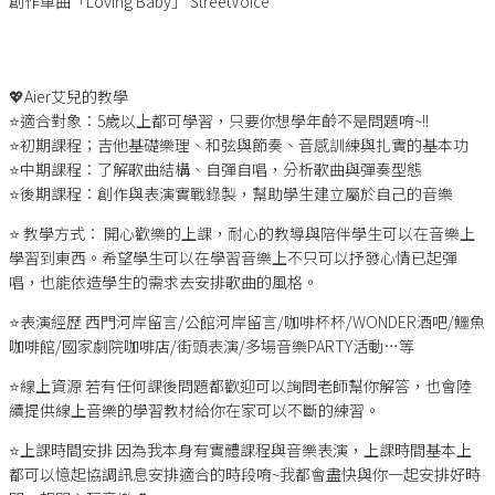
創作單曲「Loving Baby」 StreetVoice
💖Aier艾兒的教學
⭐️適合對象：5歲以上都可學習，只要你想學年齡不是問題唷~!!
⭐️初期課程；吉他基礎樂理、和弦與節奏、音感訓練與扎實的基本功
⭐️中期課程：了解歌曲結構、自彈自唱，分析歌曲與彈奏型態
⭐️後期課程：創作與表演實戰錄製，幫助學生建立屬於自己的音樂
⭐️ 教學方式： 開心歡樂的上課，耐心的教導與陪伴學生可以在音樂上
學習到東西。希望學生可以在學習音樂上不只可以抒發心情已起彈
唱，也能依造學生的需求去安排歌曲的風格。
⭐️表演經歷 西門河岸留言/公館河岸留言/咖啡杯杯/WONDER酒吧/鱷魚
咖啡館/國家劇院咖啡店/街頭表演/多場音樂PARTY活動…等
⭐️線上資源 若有任何課後問題都歡迎可以詢問老師幫你解答，也會陸
續提供線上音樂的學習教材給你在家可以不斷的練習。
⭐️上課時間安排 因為我本身有實體課程與音樂表演，上課時間基本上
都可以憶起協調訊息安排適合的時段唷~我都會盡快與你一起安排好時