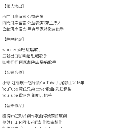
【個人演出】
西門河岸留言 公益表演
西門河岸留言 公益表演2兼主持人
公館河岸留言-單身學家特邀吉他手
【駐唱經歷】
wonder 酒吧 駐唱歌手
五號出口咖啡館 駐唱歌手
咖啡杯杯 國家劇院店 駐唱歌手
【音樂合作】
小球-莊鵑瑛一起錄製YouTube 片尾歌曲2016年
YouTube 黃氏兄弟 cover歌曲-彩虹錄製
YouTube 歡阿惠 御用吉他手
【音樂作品】
獲得im短影片創作歌曲得獎兩首原創
參與ＦＩＲ阿沁老師創作歌曲製作