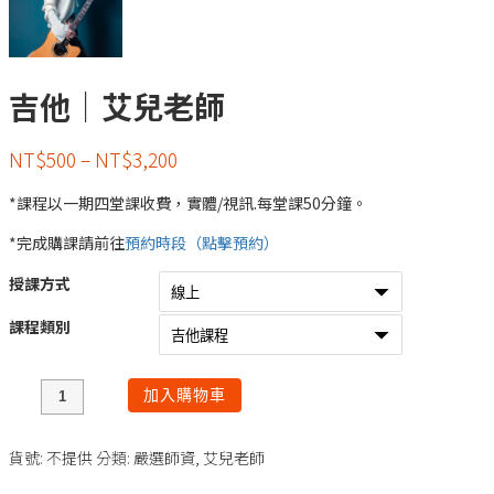
吉他｜艾兒老師
NT$
500
–
NT$
3,200
*課程以一期四堂課收費，實體/視訊.每堂課50分鐘。
*完成購課請前往
預約時段（點擊預約）
授課方式
課程類別
數
加入購物車
量
貨號:
不提供
分類:
嚴選師資
,
艾兒老師