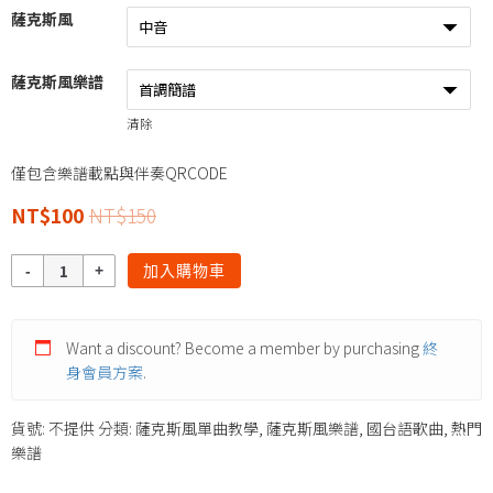
薩克斯風
薩克斯風樂譜
清除
僅包含樂譜載點與伴奏QRCODE
NT$
100
NT$
150
數
加入購物車
量
Want a discount? Become a member by purchasing
終
身會員方案
.
貨號:
不提供
分類:
薩克斯風單曲教學
,
薩克斯風樂譜
,
國台語歌曲
,
熱門
樂譜