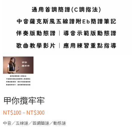
甲你攬牢牢
NT$
100
–
NT$
300
中音／五線譜／首調簡譜／動態譜