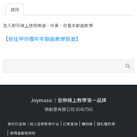
資訊
登入即可線上使用樂譜、伴奏、收看本歌曲教學
【前往甲你攬牢牢歌曲教學頁面】
Joymusic｜音樂線上教學第一品牌
揪創意有限公司 83467565
揪你玩音樂｜線上音樂教學平台
訂單查詢
購物車
隱私權政策
使用者服務條款