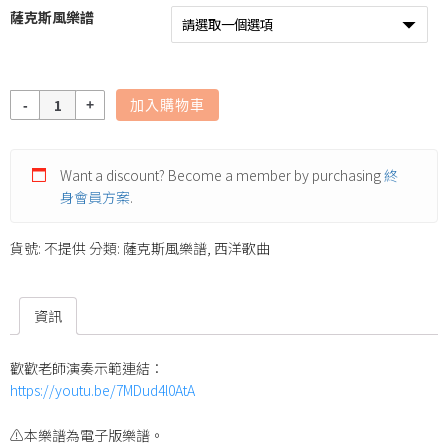
薩克斯風樂譜
數
加入購物車
量
Want a discount? Become a member by purchasing
終
身會員方案
.
貨號:
不提供
分類:
薩克斯風樂譜
,
西洋歌曲
資訊
歡歡老師演奏示範連結：
https://youtu.be/7MDud4l0AtA
⚠️本樂譜為電子版樂譜。