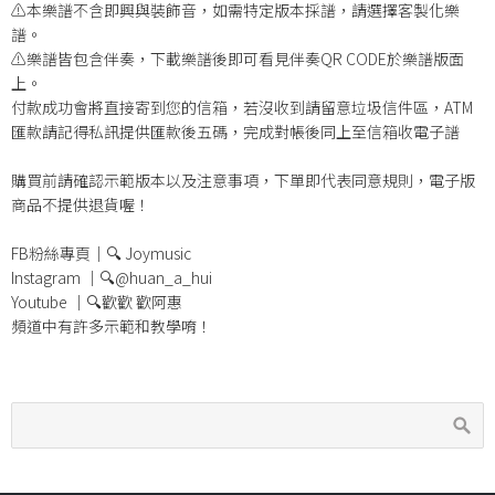
⚠️本樂譜不含即興與裝飾音，如需特定版本採譜，請選擇客製化樂
譜。
⚠️樂譜皆包含伴奏，下載樂譜後即可看見伴奏QR CODE於樂譜版面
上。
付款成功會將直接寄到您的信箱，若沒收到請留意垃圾信件區，ATM
匯款請記得私訊提供匯款後五碼，完成對帳後同上至信箱收電子譜
購買前請確認示範版本以及注意事項，下單即代表同意規則，電子版
商品不提供退貨喔！
FB粉絲專頁｜🔍 Joymusic
Instagram ｜🔍@huan_a_hui
Youtube ｜🔍歡歡 歡阿惠
頻道中有許多示範和教學唷！