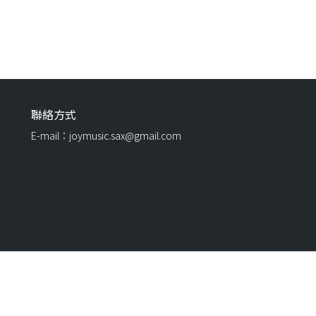
聯絡方式
E-mail：joymusic.sax@gmail.com