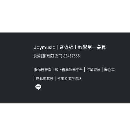
Joymusic｜音樂線上教學第一品牌
揪創意有限公司 83467565
揪你玩音樂｜線上音樂教學平台
訂單查詢
購物車
隱私權政策
使用者服務條款