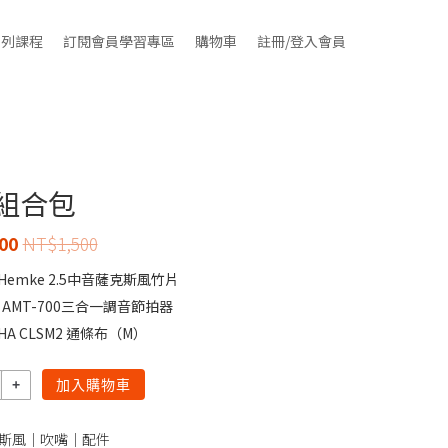
系列課程
訂閱會員學習專區
購物車
註冊/登入會員
組合包
00
NT$
1,500
Hemke 2.5
中音薩克斯風竹片
 AMT-700
三合一調音節拍器
HA CLSM2
通條布（M）
加入購物車
斯風｜吹嘴｜配件