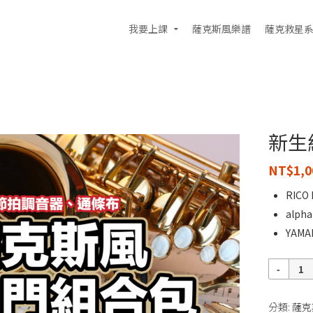
我要上課
薩克斯風樂譜
薩克救星
新生
NT$
1,0
RICO 
alpha
YAMA
數
量
分類:
薩克