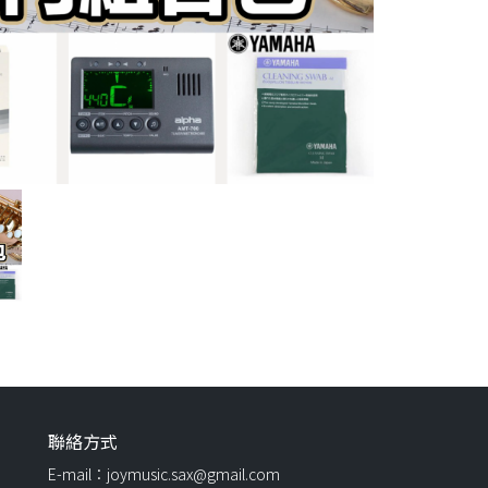
聯絡方式
E-mail：joymusic.sax@gmail.com