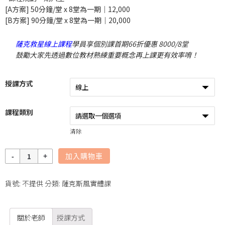
[A方案] 50分鐘/堂 x 8堂為一期｜12,000
[B方案] 90分鐘/堂 x 8堂為一期｜20,000
薩克救星線上課程
學員享個別課首期66折優惠 8000/8堂
鼓勵大家先透過數位教材熟練重要概念再上課更有效率唷！
授課方式
課程類別
清除
數
加入購物車
量
貨號:
不提供
分類:
薩克斯風實體課
關於老師
授課方式