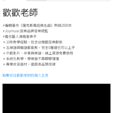
歡歡老師
⚡編輯著作《薩克斯風經典名曲》熱銷2000本
⚡Joymusic音樂品牌音樂總監
⚡擔任藝人演唱會樂手
🔅10年教學經驗，包含幼稚園至樂齡族
🔅五線譜與簡譜都能教，完全0基礎也可以上手
🔅示範影片、伴奏與樂譜，線上資源免費使用
🔅系統化教學，學樂器不再矇矇懂懂
🔅專業收音器材，遠距高品質授課
點擊前往歡歡老師的個人主頁