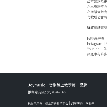
⚠️本樂譜為
⚠️本樂譜不
⚠️樂譜皆包
付款成功會將
購買前請確
FB粉絲專頁｜🔍
Instagram 
Youtube ｜
頻道中有許
Joymusic｜音樂線上教學第一品牌
揪創意有限公司 83467565
揪你玩音樂｜線上音樂教學平台
訂單查詢
購物車