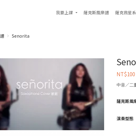
我要上課
薩克斯風樂譜
薩克救星
譜
Senorita
Seno
NT$
100
中音／二
薩克斯風
演奏型態