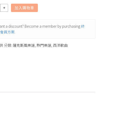
加入購物車
nt a discount? Become a member by purchasing
終
會員方案
.
供
分類:
薩克斯風樂譜
,
熱門樂譜
,
西洋歌曲