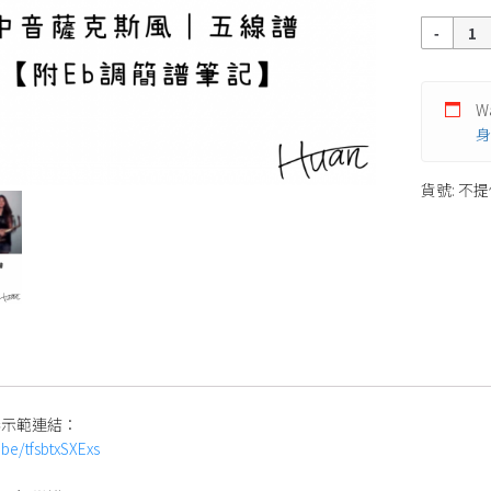
數
量
Wa
身
貨號:
不提
奏示範連結：
.be/tfsbtxSXExs