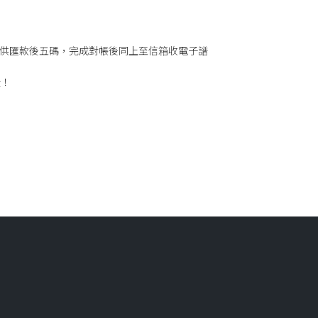
提供匯款後五碼，完成對帳後同上至信箱收電子譜
喔！