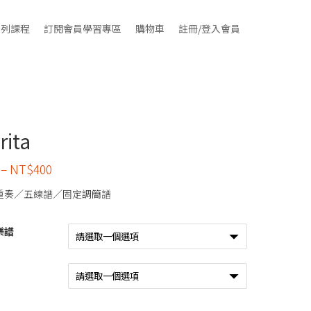
系列課程
訂閱會員學習專區
購物車
註冊/登入會員
rita
–
NT$
400
重奏／五線譜／固定調簡譜
樂譜