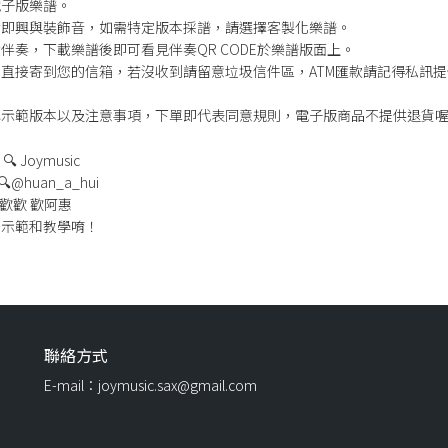
電子版樂譜。
含即興與裝飾音，如需特定版本採譜，請選擇客製化樂譜。
含伴奏，下載樂譜後即可看見伴奏QR CODE於樂譜版面上。
直接寄到您的信箱，若沒收到請留意垃圾信件區，ATM匯款請記得私訊
認示範版本以及注意事項，下單即代表同意規則，電子版商品不提供退貨
 Joymusic
｜🔍@huan_a_hui
🔍歡歡 歡阿惠
多示範和教學唷！
聯絡方式
E-mail：joymusic.sax@gmail.com