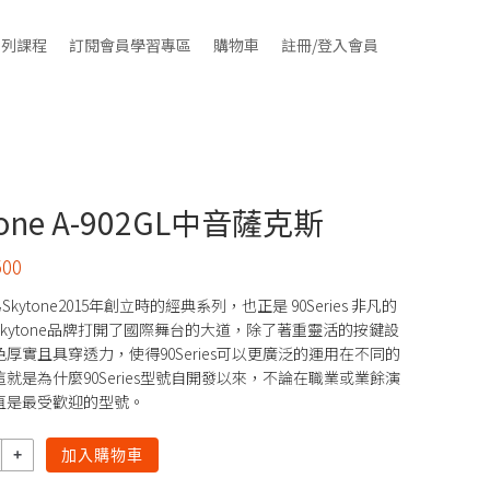
系列課程
訂閱會員學習專區
購物車
註冊/登入會員
tone A-902GL中音薩克斯
500
es為Skytone2015年創立時的經典系列，也正是 90Series 非凡的
kytone品牌打開了國際舞台的大道，除了著重靈活的按鍵設
厚實且具穿透力，使得90Series可以更廣泛的運用在不同的
就是為什麼90Series型號自開發以來，不論在職業或業餘演
直是最受歡迎的型號。
加入購物車