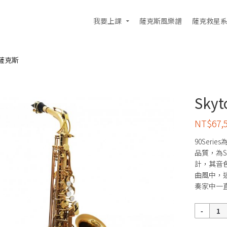
我要上課
薩克斯風樂譜
薩克救星
音薩克斯
Sky
NT$
67,
90Seri
品質，為S
計，其音色
曲風中，這
奏家中一
數
量