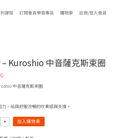
系列課程
訂閱會員學習專區
購物車
註冊/登入會員
or – Kuroshio 中音薩克斯束圈
00
 Kuroshio 中音薩克斯束圈
阻力，給與舒服流暢的吹奏感與支撐。
加入購物車