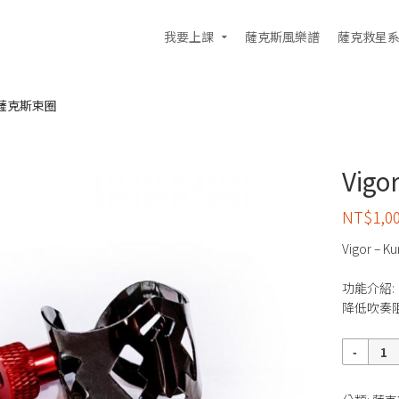
我要上課
薩克斯風樂譜
薩克救星
 中音薩克斯束圈
Vig
NT$
1,0
Vigor –
功能介紹:
降低吹奏
數
量