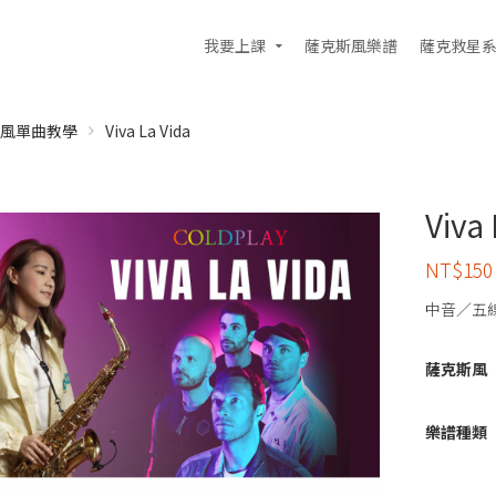
我要上課
薩克斯風樂譜
薩克救星
風單曲教學
Viva La Vida
Viva 
NT$
150
中音／五
薩克斯風
樂譜種類