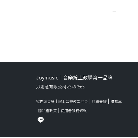
—
Joymusic｜音樂線上教學第一品牌
揪創意有限公司 83467565
揪你玩音樂｜線上音樂教學平台
訂單查詢
購物車
隱私權政策
使用者服務條款