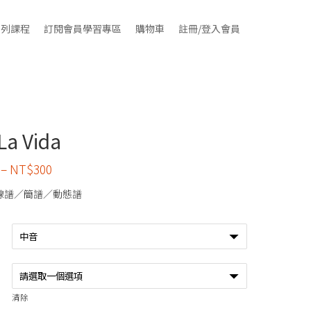
系列課程
訂閱會員學習專區
購物車
註冊/登入會員
La Vida
–
NT$
300
線譜／簡譜／動態譜
清除