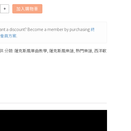
加入購物車
nt a discount? Become a member by purchasing
終
會員方案
.
供
分類:
薩克斯風單曲教學
,
薩克斯風樂譜
,
熱門樂譜
,
西洋歌