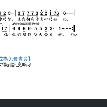
B成為免費會員】
得到訊息唷🎷