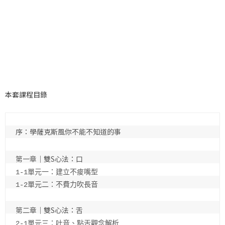
本套課程目錄
序：學薩克斯風你不能不知道的事

1-1單元一：建立不痠嘴型

1-2單元二：不費力吹長音

2-1單元三：吐音、點舌觀念解析
