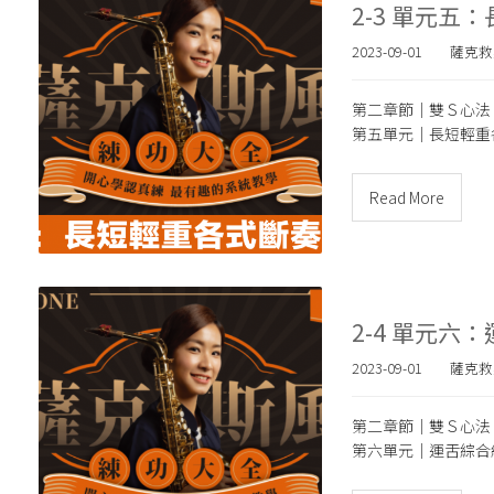
2-3 單元五
2023-09-01
薩克救
第二章節｜雙Ｓ心法
第五單元｜
長短輕重
Read More
2-4 單元六
2023-09-01
薩克救
第二章節｜雙Ｓ心法
第六單元｜運舌綜合