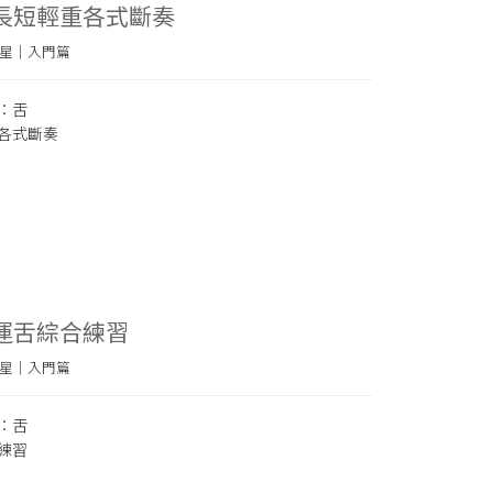
：長短輕重各式斷奏
星｜入門篇
：舌
各式斷奏
：運舌綜合練習
星｜入門篇
：舌
練習