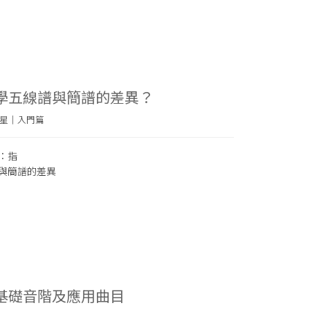
：學五線譜與簡譜的差異？
星｜入門篇
：指
與簡譜的差異
：基礎音階及應用曲目