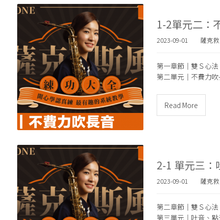
1-2單元二
2023-09-01
薩克救
第一章節｜雙Ｓ心法
第二單元｜
不費力吹
Read More
2-1 單元三
2023-09-01
薩克救
第二章節｜雙Ｓ心法
第三單元｜
吐音、點