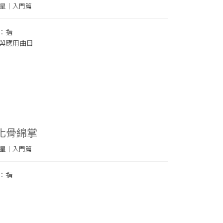
星｜入門篇
：指
與應用曲目
：化骨綿掌
星｜入門篇
：指