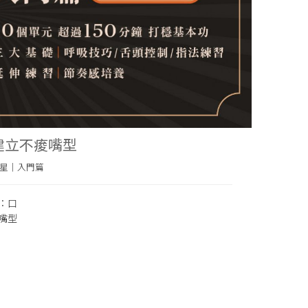
：建立不痠嘴型
星｜入門篇
：口
嘴型