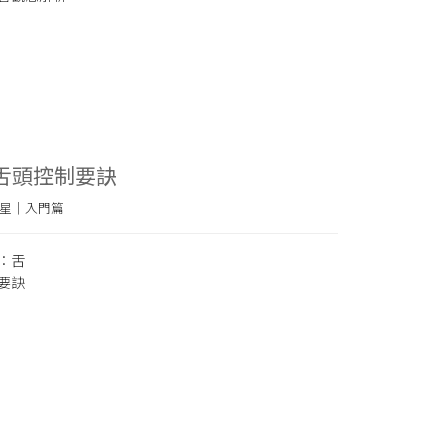
：舌頭控制要訣
星｜入門篇
：舌
要訣