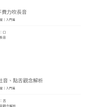
：不費力吹長音
星｜入門篇
：口
長音
：吐音、點舌觀念解析
星｜入門篇
：舌
音觀念解析