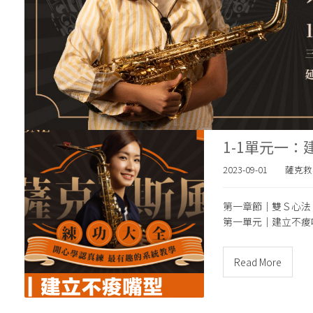
1-1單元一
2023-09-01
薩克救
第一章節｜雙Ｓ心法
第一單元｜
建立不痠
Read More