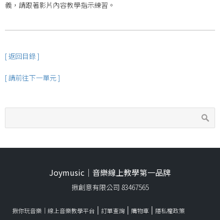
義，請跟著影片內容教學指示練習。
[ 返回目錄 ]
[ 請前往下一單元 ]
Joymusic｜音樂線上教學第一品牌
揪創意有限公司 83467565
揪你玩音樂｜線上音樂教學平台
訂單查詢
購物車
隱私權政策