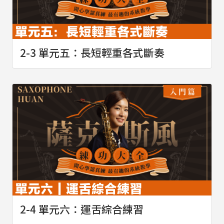
2-3 單元五：長短輕重各式斷奏
2-4 單元六：運舌綜合練習