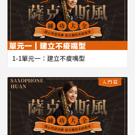
1-1單元一：建立不痠嘴型