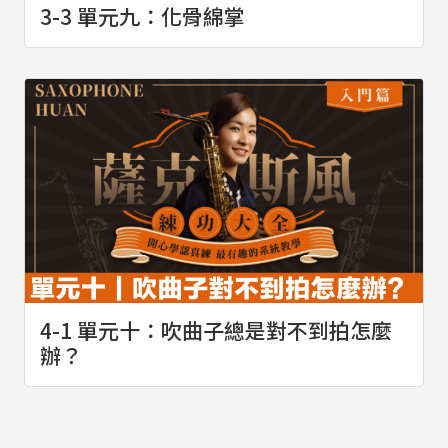
3-3 單元九：化骨綿掌
4-1 單元十：吹曲子總是對不到拍怎麼
辦？