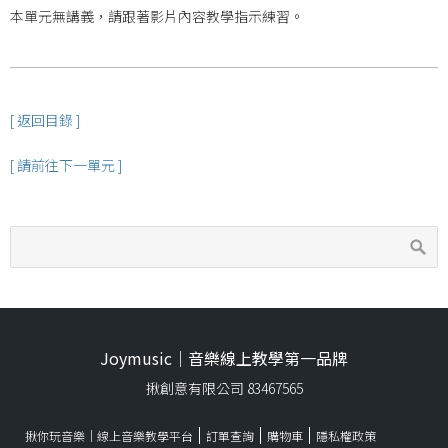
本單元無講義，請跟著影片內容教學指示練習。
[ 返回目錄 ]
[ 請前往下一單元 ]
Joymusic｜音樂線上教學第一品牌
揪創意有限公司 83467565
揪你玩音樂｜線上音樂教學平台
訂單查詢
購物車
隱私權政策