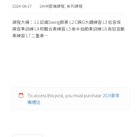
2024-06-17
24HR雲端課程
,
系列課程
課程大綱： L1 認識Swing節奏 L2 C與G大調練習 L3 低音域
與音準訓練 L4 和聲合奏練習 L5 後半拍節奏訓練 L6 長短音斷
奏練習 L7 二重奏…
To access this post, you must purchase
2024夏季
團體班
.