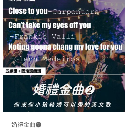
婚禮金曲➋