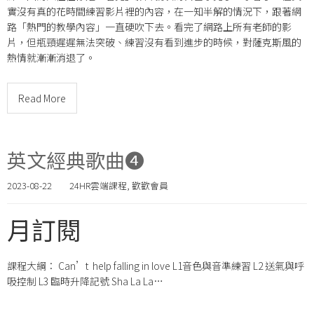
實沒有真的花時間練習影片裡的內容，在一知半解的情況下，跟著網
路「熱門的教學內容」一直硬吹下去。看完了網路上所有老師的影
片，但瓶頸遲遲無法突破、練習沒有看到進步的時候，對薩克斯風的
熱情就漸漸消退了。
Read More
英文經典歌曲❹
2023-08-22
24HR雲端課程
,
歡歡會員
月訂閱
課程大綱： Can’t help falling in love L1音色與音準練習 L2 送氣與呼
吸控制 L3 臨時升降記號 Sha La La…