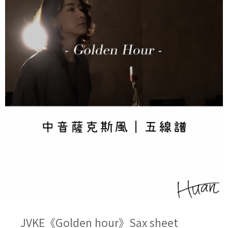
JVKE《Golden hour》Sax sheet