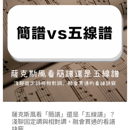
薩克斯風看「簡譜」還是「五線譜」？
淺聊固定調與相對調，融會貫通的看譜
訣竅